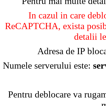
Pentru mai multe detal
In cazul in care debl
ReCAPTCHA, exista posibil
detalii l
Adresa de IP bloca
Numele serverului este:
se
Pentru deblocare va ruga
m